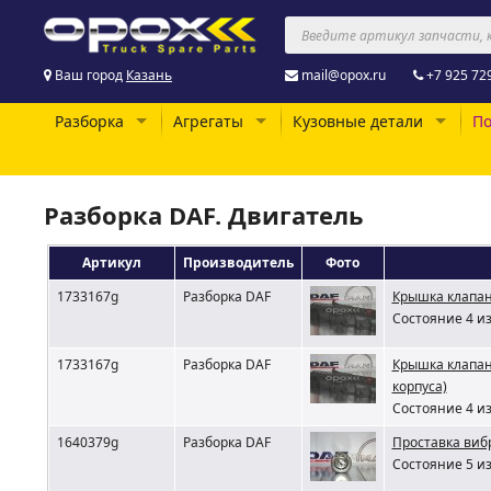
Ваш город
Казань
mail@opox.ru
+7 925 72
Разборка
Агрегаты
Кузовные детали
По
Разборка DAF. Двигатель
Артикул
Производитель
Фото
1733167g
Разборка DAF
Крышка клапан
Состояние 4 из
1733167g
Разборка DAF
Крышка клапан
корпуса)
Состояние 4 из
1640379g
Разборка DAF
Проставка виб
Состояние 5 из