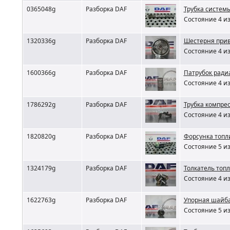
0365048g
Разборка DAF
Трубка систем
Состояние 4 из
1320336g
Разборка DAF
Шестерня прив
Состояние 4 из
1600366g
Разборка DAF
Патрубок ради
Состояние 4 из
1786292g
Разборка DAF
Трубка компре
Состояние 4 из
1820820g
Разборка DAF
Форсунка топл
Состояние 5 из
1324179g
Разборка DAF
Толкатель топл
Состояние 4 из
1622763g
Разборка DAF
Упорная шайба
Состояние 5 из