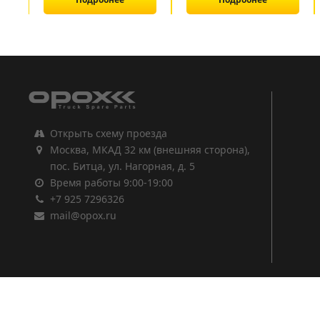
1
2
3
Открыть схему проезда
Москва, МКАД 32 км (внешняя сторона),
пос. Битца, ул. Нагорная, д. 5
Время работы 9:00-19:00
+7 925 7296326
mail@opox.ru