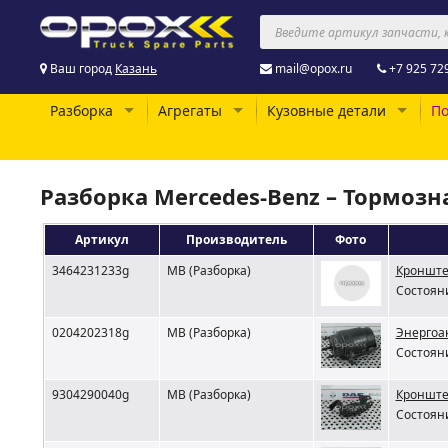
Ваш город
Казань
mail@opox.ru
+7 925 72
Разборка
Агрегаты
Кузовные детали
По
Разборка Mercedes-Benz – Тормозн
Артикул
Производитель
Фото
3464231233g
MB (Разборка)
Кронште
Состояни
0204202318g
MB (Разборка)
Энергоа
Состояни
9304290040g
MB (Разборка)
Кронште
Состояни