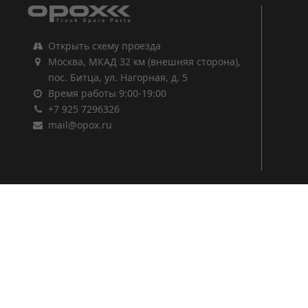
Открыть схему проезда
Москва, МКАД 32 км (внешняя сторона),
пос. Битца, ул. Нагорная, д. 5
Время работы 9:00-19:00
+7 925 7296326
mail@opox.ru