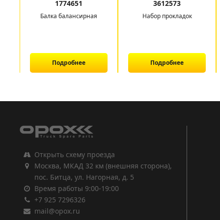
1774651
3612573
Балка балансирная
Набор прокладок
Подробнее
Подробнее
1
2
3
Открыть схему проезда
Москва, МКАД 32 км (внешняя сторона),
пос. Битца, ул. Нагорная, д. 5
Время работы 9:00-19:00
+7 925 7296326
mail@opox.ru