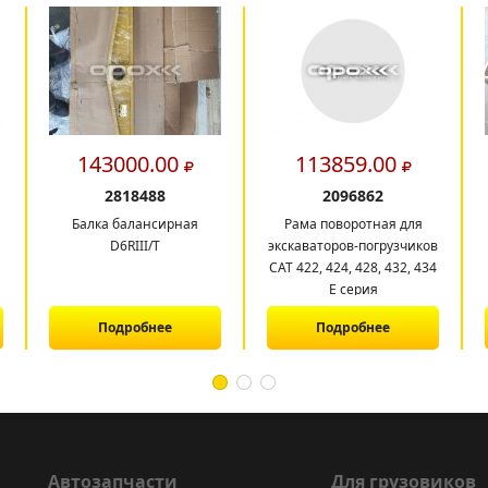
143000.00
113859.00
2818488
2096862
Балка балансирная
Рама поворотная для
D6RIII/T
экскаваторов-погрузчиков
CAT 422, 424, 428, 432, 434
E серия
Подробнее
Подробнее
Автозапчасти
Для грузовиков