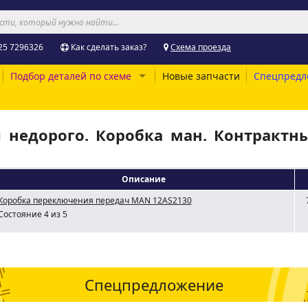
25 7296326
Как сделать заказ?
Схема проезда
Подбор деталей по схеме
Новые запчасти
Спецпредл
 недорого. Коробка ман. Контрактн
Описание
Коробка переключения передач MAN 12AS2130
Состояние 4 из 5
Спецпредложение