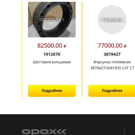
82500.00
77000.00
1912676
3879427
Шестерня кольцевая
Форсунка топливная
3879427/2681835 CAT C7
Подробнее
Подробнее
1
2
3