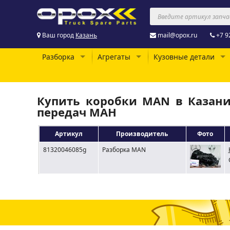
Ваш город
Казань
mail@opox.ru
+7 9
Разборка
Агрегаты
Кузовные детали
Купить коробки MAN в Казани
передач МАН
Артикул
Производитель
Фото
81320046085g
Разборка MAN