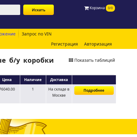
Корзина
0/0
ожение
Запрос по VIN
Регистрация
Авторизация
ые б/у коробки
Показать таблицей
Цена
Наличие
Доставка
76040.00
1
На складе
в
Подробнее
Москве