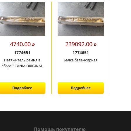
4740.00
239092.00
29
1774651
1774651
Натяжитель ремня в
Балка балансирная
Балка б
сборе SCANIA ORIGINAL
Подробнее
Подробнее
Помощь покупателю