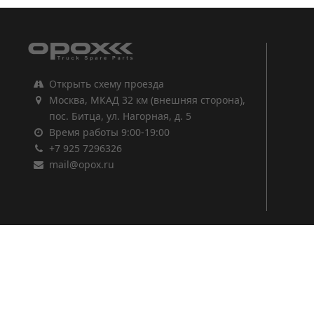
Открыть схему проезда
Москва, МКАД 32 км (внешняя сторона),
пос. Битца, ул. Нагорная, д. 5
Время работы 9:00-19:00
+7 925 7296326
mail@opox.ru