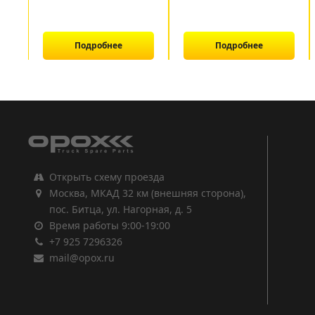
Подробнее
Подробнее
1
2
3
Открыть схему проезда
Москва, МКАД 32 км (внешняя сторона),
пос. Битца, ул. Нагорная, д. 5
Время работы 9:00-19:00
+7 925 7296326
mail@opox.ru