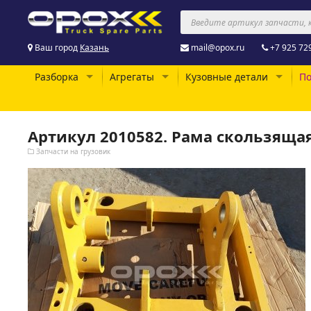
Ваш город
Казань
mail@opox.ru
+7 925 72
Разборка
Агрегаты
Кузовные детали
По
Артикул 2010582. Рама скользящая
Запчасти на грузовик