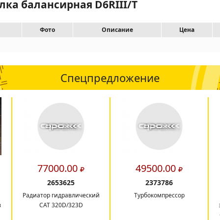
лка балансирная D6RIII/T
Фото
Описание
Цена
Спецпредложение
77000.00
49500.00
2653625
2373786
Радиатор гидравлический
Турбокомпрессор
в
CAT 320D/323D