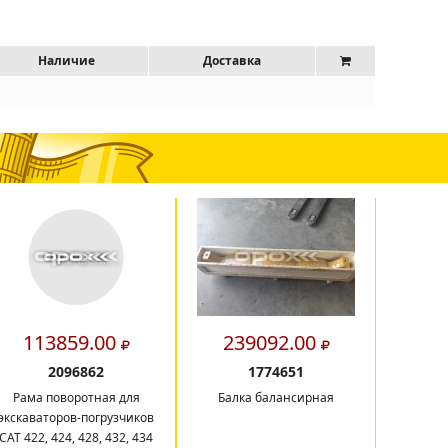
Наличие
Доставка
113859.00
239092.00
13
2096862
1774651
Рама поворотная для
Балка балансирная
Рама 
экскаваторов-погрузчиков
экскава
CAT 422, 424, 428, 432, 434
C