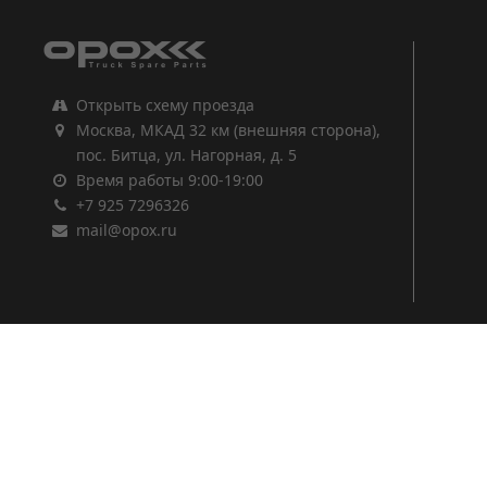
Открыть схему проезда
Москва, МКАД 32 км (внешняя сторона),
пос. Битца, ул. Нагорная, д. 5
Время работы 9:00-19:00
+7 925 7296326
mail@opox.ru