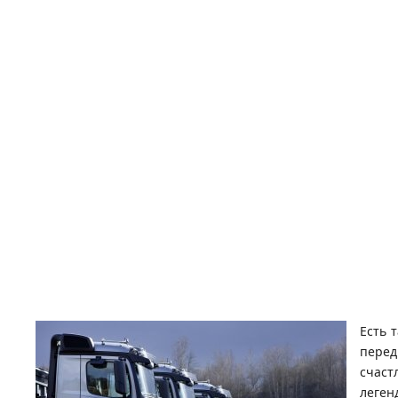
Есть 
перед
счаст
леген