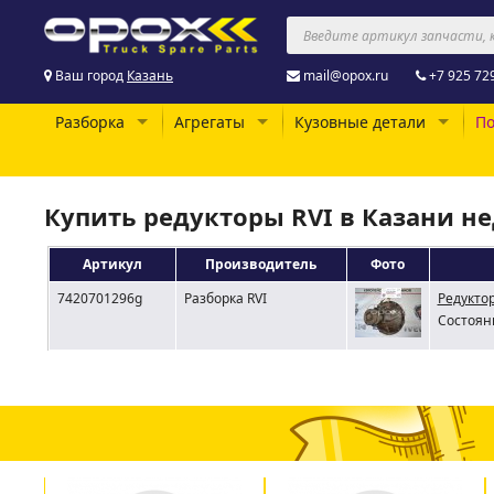
Ваш город
Казань
mail@opox.ru
+7 925 72
Разборка
Агрегаты
Кузовные детали
По
Купить редукторы RVI в Казани н
Артикул
Производитель
Фото
7420701296g
Разборка RVI
Редуктор
Состояни