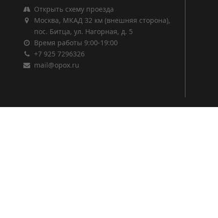
Открыть схему проезда
Москва, МКАД 32 км (внешняя сторона),
пос. Битца, ул. Нагорная, д. 5
Время работы 9:00-19:00
+7 925 7296326
mail@opox.ru