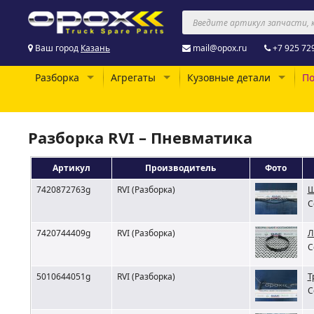
Ваш город
Казань
mail@opox.ru
+7 925 72
Разборка
Агрегаты
Кузовные детали
По
Разборка RVI – Пневматика
Артикул
Производитель
Фото
7420872763g
RVI (Разборка)
Ш
С
7420744409g
RVI (Разборка)
Л
С
5010644051g
RVI (Разборка)
Т
С