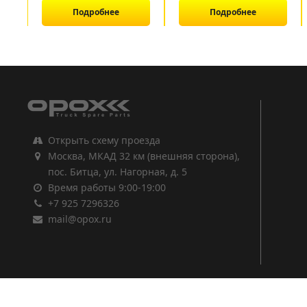
Подробнее
Подробнее
1
2
3
Открыть схему проезда
Москва, МКАД 32 км (внешняя сторона),
пос. Битца, ул. Нагорная, д. 5
Время работы 9:00-19:00
+7 925 7296326
mail@opox.ru