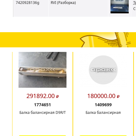
7420928136g
RVI (Разборка)
Т
С
291892.00
180000.00
1774651
1409699
Балка балансирная D9R/T
Балка балансирная