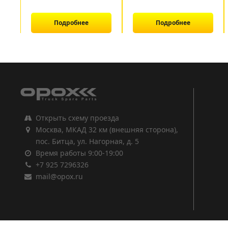
Подробнее
Подробнее
1
2
3
Открыть схему проезда
Москва, МКАД 32 км (внешняя сторона),
пос. Битца, ул. Нагорная, д. 5
Время работы 9:00-19:00
+7 925 7296326
mail@opox.ru