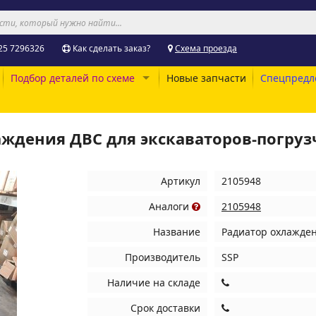
25 7296326
Как сделать заказ?
Схема проезда
Подбор деталей по схеме
Новые запчасти
Спецпредл
аждения ДВС для экскаваторов-погру
Артикул
2105948
Аналоги
2105948
Название
Радиатор охлажден
Производитель
SSP
Наличие на складе
Срок доставки