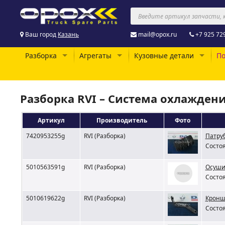
Ваш город
Казань
mail@opox.ru
+7 925 72
Разборка
Агрегаты
Кузовные детали
По
Разборка RVI – Система охлажден
Артикул
Производитель
Фото
7420953255g
RVI (Разборка)
Патруб
Состоя
5010563591g
RVI (Разборка)
Осуши
Состоя
5010619622g
RVI (Разборка)
Кронш
Состоя