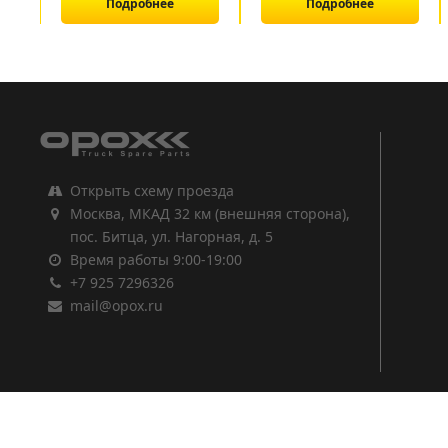
Подробнее
Подробнее
1
2
3
Открыть схему проезда
Москва, МКАД 32 км (внешняя сторона),
пос. Битца, ул. Нагорная, д. 5
Время работы 9:00-19:00
+7 925 7296326
mail@opox.ru