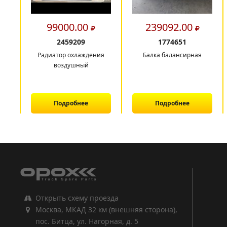
99000.00
239092.00
2459209
1774651
Радиатор охлаждения
Балка балансирная
воздушный
Подробнее
Подробнее
1
2
3
Открыть схему проезда
Москва, МКАД 32 км (внешняя сторона),
пос. Битца, ул. Нагорная, д. 5