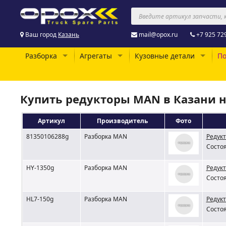
Ваш город
Казань
mail@opox.ru
+7 925 72
Разборка
Агрегаты
Кузовные детали
По
Купить редукторы MAN в Казани н
Артикул
Производитель
Фото
81350106288g
Разборка MAN
Редукт
Состоя
HY-1350g
Разборка MAN
Редукт
Состоя
HL7-150g
Разборка MAN
Редукт
Состоя