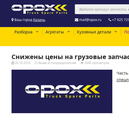
Ваш город
Казань
mail@opox.ru
+7 925 72
Разборка
Агрегаты
Кузовные детали
По
Снижены цены на грузовые запча
20.10.2014
Акции и спецпредложения
3448 просмотров
Часть
спецп