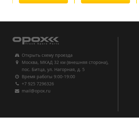
1
2
3
Открыть схему проезда
Москва, МКАД 32 км (внешняя сторона),
пос. Битца, ул. Нагорная, д. 5
Время работы 9:00-19:00
+7 925 7296326
mail@opox.ru