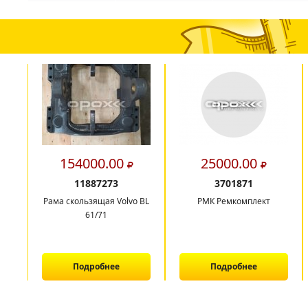
154000.00
25000.00
11887273
3701871
Рама скользящая Volvo BL
РМК Ремкомплект
61/71
Подробнее
Подробнее
1
2
3