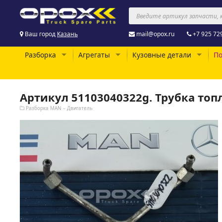
Ваш город
Казань
mail@opox.ru
+7 925 72
Разборка
Агрегаты
Кузовные детали
По
Артикул 51103040322g. Трубка топ
Разборка MAN – Двигатель