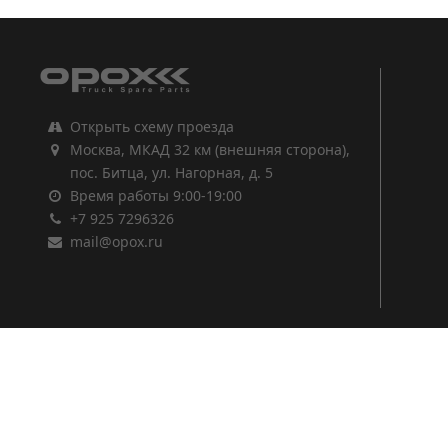
Открыть схему проезда
Москва, МКАД 32 км (внешняя сторона),
пос. Битца, ул. Нагорная, д. 5
Время работы 9:00-19:00
+7 925 7296326
mail@opox.ru